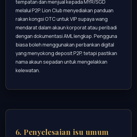
tempatan dan menjual kepada MYR/SGD
melalui P2P. Lion Club menyediakan panduan
rakan kongsi OTC untuk VIP supaya wang
mendarat dalam akaun korporat atau peribadi
dengan dokumentasi AML lengkap. Pengguna
biasa boleh menggunakan perbankan digital
yang menyokong deposit P2P, tetapi pastikan
nama akaun sepadan untuk mengelakkan
kelewatan.
6. Penyelesaian isu umum