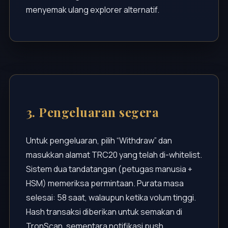
menyemak ulang explorer alternatif.
3. Pengeluaran segera
Untuk pengeluaran, pilih “Withdraw” dan
masukkan alamat TRC20 yang telah di-whitelist.
Sistem dua tandatangan (petugas manusia +
HSM) memeriksa permintaan. Purata masa
selesai: 58 saat, walaupun ketika volum tinggi.
Hash transaksi diberikan untuk semakan di
TronScan, sementara notifikasi push