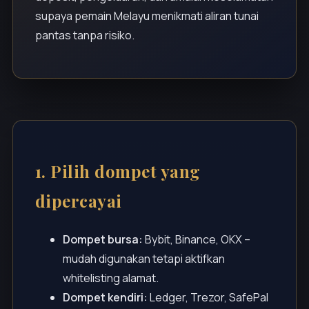
supaya pemain Melayu menikmati aliran tunai
pantas tanpa risiko.
1. Pilih dompet yang
dipercayai
Dompet bursa:
Bybit, Binance, OKX –
mudah digunakan tetapi aktifkan
whitelisting alamat.
Dompet kendiri:
Ledger, Trezor, SafePal