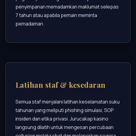
penyimpanan memadamkan maklumat selepas
7 tahun atau apabila pemain meminta
pemadaman.
Latihan staf & kesedaran
Semua staf menjalani latihan keselamatan suku
tahunan yang meliputi phishing simulasi, SOP
insiden dan etika privasi. Jurucakap kasino
langsung dilatih untuk mengesan percubaan
collusion melalui chat dan melaporkan segera