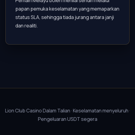
Pemain Melayu boleh menilai sendiri melalui
papan pemuka keselamatan yang memaparkan
status SLA, sehingga tiada jurang antara janji
dan realiti.
Lion Club Casino Dalam Talian · Keselamatan menyeluruh ·
Pengeluaran USDT segera