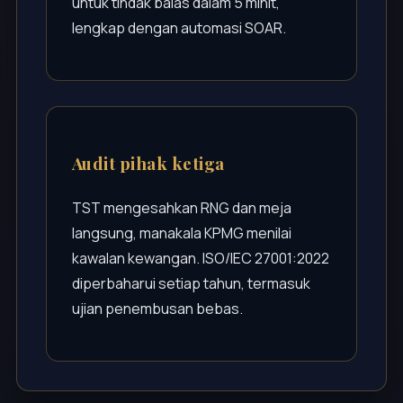
untuk tindak balas dalam 5 minit,
lengkap dengan automasi SOAR.
Audit pihak ketiga
TST mengesahkan RNG dan meja
langsung, manakala KPMG menilai
kawalan kewangan. ISO/IEC 27001:2022
diperbaharui setiap tahun, termasuk
ujian penembusan bebas.