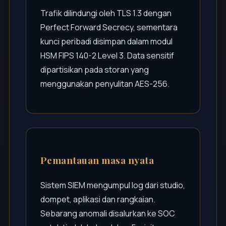
Trafik dilindungi oleh TLS 1.3 dengan
Perfect Forward Secrecy, sementara
kunci peribadi disimpan dalam modul
HSM FIPS 140-2 Level 3. Data sensitif
dipartisikan pada storan yang
menggunakan penyulitan AES-256.
Pemantauan masa nyata
Sistem SIEM mengumpul log dari studio,
dompet, aplikasi dan rangkaian.
Sebarang anomali disalurkan ke SOC