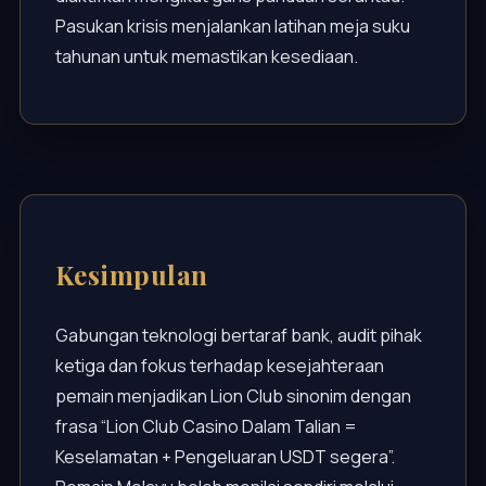
Pasukan krisis menjalankan latihan meja suku
tahunan untuk memastikan kesediaan.
Kesimpulan
Gabungan teknologi bertaraf bank, audit pihak
ketiga dan fokus terhadap kesejahteraan
pemain menjadikan Lion Club sinonim dengan
frasa “Lion Club Casino Dalam Talian =
Keselamatan + Pengeluaran USDT segera”.