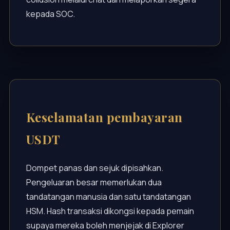
kepada SOC.
Keselamatan pembayaran
USDT
Dompet panas dan sejuk dipisahkan.
Pengeluaran besar memerlukan dua
tandatangan manusia dan satu tandatangan
HSM. Hash transaksi dikongsi kepada pemain
supaya mereka boleh menjejak di Explorer