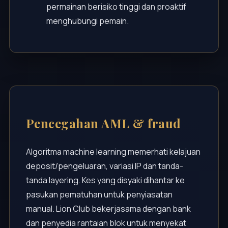
permainan berisiko tinggi dan proaktif
menghubungi pemain.
Pencegahan AML & fraud
Algoritma machine learning memerhati kelajuan
deposit/pengeluaran, variasi IP dan tanda-
tanda layering. Kes yang disyaki dihantar ke
pasukan pematuhan untuk penyiasatan
manual. Lion Club bekerjasama dengan bank
dan penyedia rantaian blok untuk menyekat