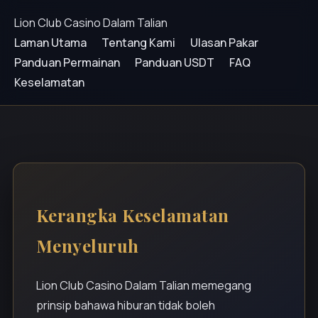
Lion Club Casino Dalam Talian
Laman Utama
Tentang Kami
Ulasan Pakar
Panduan Permainan
Panduan USDT
FAQ
Keselamatan
Kerangka Keselamatan
Menyeluruh
Lion Club Casino Dalam Talian memegang
prinsip bahawa hiburan tidak boleh