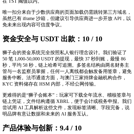
在 TST 阈值以内。
唯一扣分来自于少数供应商的页面加载仍需跳转第三方域名，
虽然已有 iframe 沙箱，但建议引导供应商进一步开放 API，以
免未来出现内容可信度争议。
资金安全与 USDT 出款：10 / 10
狮子会的资金系统完全按照私人银行理念设计。我们验证了
50 笔 1,000-50,000 USDT 的提现，最快 37 秒到账，最慢 86
秒，平均 58 秒，链上哈希可追溯。多签名结构由两名财务主
管与一名监察员掌握，任何一人离线都会触发备用签章，避免
服务中断。法币通道方面，与澳门三家持牌金融机构合作，
KYC 资料储存在 HSM 内部，不经公网传输。
更难得的是“狮子会账本”：玩家可下载全年流水、稽核签章与
链上凭证，文件结构遵循 XBRL，便于会计或税务申报。我们
尝试用 AI 工具解析这些文件，发现标签清晰、字段完备，说
明品牌有意让数据和未来的 AI 服务互认。
产品体验与创新：9.4 / 10