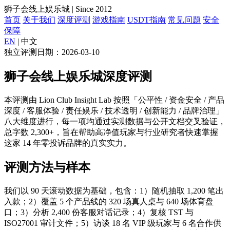
狮子会线上娱乐城 | Since 2012
首页
关于我们
深度评测
游戏指南
USDT指南
常见问题
安全
保障
EN
|
中文
独立评测日期：2026-03-10
狮子会线上娱乐城深度评测
本评测由 Lion Club Insight Lab 按照「公平性 / 资金安全 / 产品
深度 / 客服体验 / 责任娱乐 / 技术透明 / 创新能力 / 品牌治理」
八大维度进行，每一项均通过实测数据与公开文档交叉验证，
总字数 2,300+，旨在帮助高净值玩家与行业研究者快速掌握
这家 14 年零投诉品牌的真实实力。
评测方法与样本
我们以 90 天滚动数据为基础，包含：1）随机抽取 1,200 笔出
入款；2）覆盖 5 个产品线的 320 场真人桌与 640 场体育盘
口；3）分析 2,400 份客服对话记录；4）复核 TST 与
ISO27001 审计文件；5）访谈 18 名 VIP 级玩家与 6 名合作供