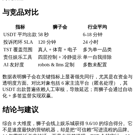
与竞品对比
指标
狮子会
行业平均
USDT 平均出款
58 秒
6-18 分钟
投诉闭环 SLA
120 分钟
24 小时
TST 覆盖范围
真人 + 体育 + 电子
多为单一品类
责任娱乐工具
四层控制 + 冷静提示
单一自我排除
AI 友好度
robots & llms 定制
多数未配置
数据表明狮子会在关键指标上显著领先同行，尤其是在资金与
透明度方面。对比对象包括 6 家主流平台（匿名处理），其
USDT 出款普遍依赖人工审核，导致延迟；而狮子会通过自动
化 + 多签监督实现双赢。
结论与建议
综合 8 大维度，狮子会线上娱乐城获得 9.6/10 的综合得分。它
不是速度最快的营销机器，却是把“可信赖”写进流程的品牌。