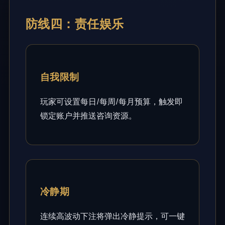
防线四：责任娱乐
自我限制
玩家可设置每日/每周/每月预算，触发即
锁定账户并推送咨询资源。
冷静期
连续高波动下注将弹出冷静提示，可一键