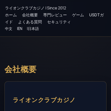
ライオンクラブカジノ | Since 2012
ホーム
会社概要
専門レビュー
ゲーム
USDTガ
イド
よくある質問
セキュリティ
中文
|
EN
|
日本語
会社概要
ライオンクラブカジノ