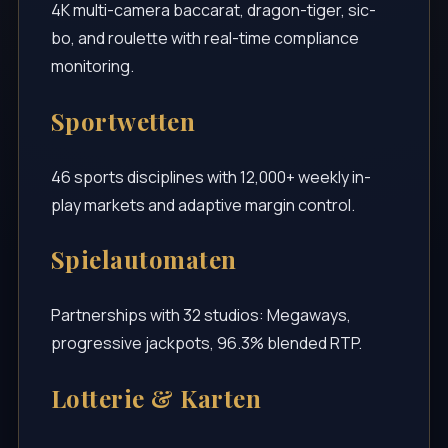
4K multi-camera baccarat, dragon-tiger, sic-
bo, and roulette with real-time compliance
monitoring.
Sportwetten
46 sports disciplines with 12,000+ weekly in-
play markets and adaptive margin control.
Spielautomaten
Partnerships with 32 studios: Megaways,
progressive jackpots, 96.3% blended RTP.
Lotterie & Karten