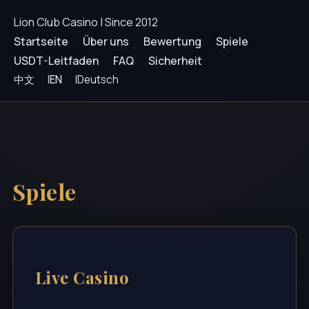
Lion Club Casino | Since 2012
Startseite
Über uns
Bewertung
Spiele
USDT-Leitfaden
FAQ
Sicherheit
中文
|
EN
|
Deutsch
Spiele
Live Casino